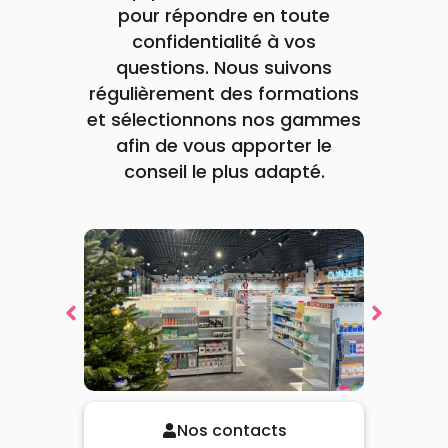
lo avec capuchon à utiliser
Voir le produit
pour répondre en toute
s le jet d'urine. Il s'utilise au
confidentialité à vos
premier jour de la date
présumée des règles.
questions. Nous suivons
Voir la promotion
Ajouter au panier
Voir la promotion
Voir la promotion
Voir la promotion
régulièrement des formations
et sélectionnons nos gammes
afin de vous apporter le
conseil le plus adapté.
Nos contacts