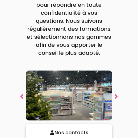
rogressivement introduite
Voir le produit
pour répondre en toute
avec l'accord de votre
confidentialité à vos
médecin.
questions. Nous suivons
Ajouter au panier
Voir la promotion
Voir la promotion
Voir la promotion
Voir la promotion
régulièrement des formations
et sélectionnons nos gammes
afin de vous apporter le
conseil le plus adapté.
Nos contacts