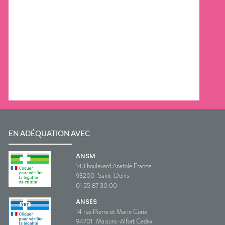
EN ADÉQUATION AVEC
ANSM
143 boulevard Anatole France
93200
Saint-Denis
01 55 87 30 00
ANSES
14 rue Pierre et Marie Curie
94701
Maisons-Alfort Cedex