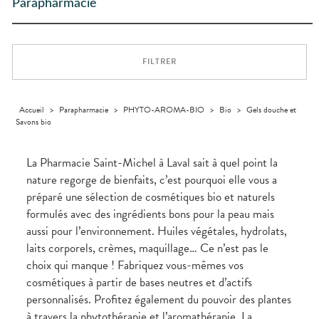
Trousse à
ARTICULATIONS
pharmacie
alimentaires
Cheveux
Parapharmacie
PHARMACIES
DISPOSITIFS
D’ORDONNANCE
pharmacie
DE GARDE
MÉDICAUX
OPHTALMOLOGIE
Douleurs
Dispositifs
Corps
Etendre
articulaires
médicaux
VOTRE
Irritations
OREILLES
Homme
Etendre
APPLICATION
Douleurs
- NEZ -
DE SANTÉ
Solaire
musculaires
GORGE
FILTRER
Visage
Maux
SANTÉ-
Etendre
NUTRITION
de gorge
Boissons et
Rhumes
SEVRAGE
Accueil
>
Parapharmacie
>
PHYTO-AROMA-BIO
>
Bio
>
Gels douche et
Etendre
TABAGIQUE
Aliments
- état
Savons bio
grippaux
Compléments
Gommes
SOINS
Etendre
alimentaires
DENTAIRES
Toux
grasses
La Pharmacie Saint-Michel à Laval sait à quel point la
TROUBLES DE
Soins
Etendre
nature regorge de bienfaits, c’est pourquoi elle vous a
dentaires
Toux
LA
CIRCULATION
sèches
préparé une sélection de cosmétiques bio et naturels
Bains de
Jambes
bouche
formulés avec des ingrédients bons pour la peau mais
lourdes
Hygiène
aussi pour l’environnement. Huiles végétales, hydrolats,
bucco-
laits corporels, crèmes, maquillage… Ce n’est pas le
dentaire
choix qui manque ! Fabriquez vous-mêmes vos
cosmétiques à partir de bases neutres et d’actifs
personnalisés. Profitez également du pouvoir des plantes
à travers la phytothérapie et l’aromathérapie. La