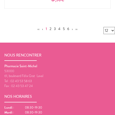
‹‹
‹
1
2
3
4
5
6
›
››
NOUS RENCONTRER
Pharmacie Saint-Michel
53000
61, boulevard Félix Grat
Laval
Tel :
02 43 53 58 63
Fax :
02 43 53 47 24
NOS HORAIRES
Lundi
:
08:30-19:30
Mardi
:
08:30-19:30