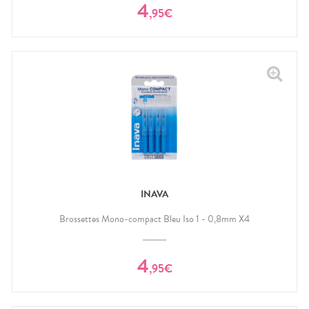
4
,
95
€
INAVA
Brossettes Mono-compact Bleu Iso 1 - 0,8mm X4
4
,
95
€