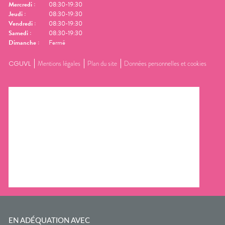
Mercredi
:
08:30-19:30
Jeudi
:
08:30-19:30
Vendredi
:
08:30-19:30
Samedi
:
08:30-19:30
Dimanche
:
Fermé
CGUVL
Mentions légales
Plan du site
Données personnelles et cookies
EN ADÉQUATION AVEC