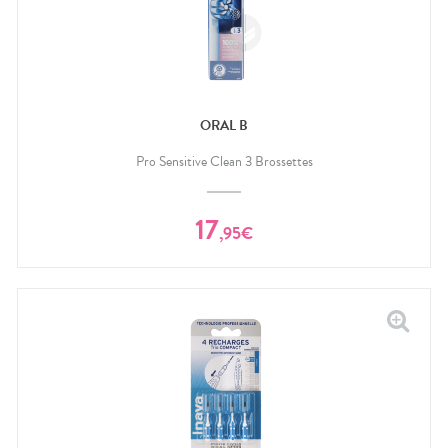
ORAL B
Pro Sensitive Clean 3 Brossettes
17
,
95
€