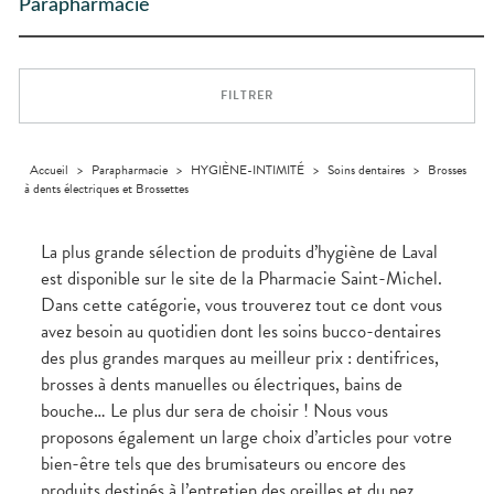
Trousse à
ARTICULATIONS
pharmacie
alimentaires
Cheveux
Parapharmacie
PHARMACIES
DISPOSITIFS
D’ORDONNANCE
pharmacie
DE GARDE
MÉDICAUX
OPHTALMOLOGIE
Douleurs
Dispositifs
Corps
Etendre
articulaires
médicaux
VOTRE
Irritations
OREILLES
Homme
Etendre
APPLICATION
Douleurs
- NEZ -
DE SANTÉ
Solaire
musculaires
GORGE
FILTRER
Visage
Maux
SANTÉ-
Etendre
NUTRITION
de gorge
Boissons et
Rhumes
SEVRAGE
Accueil
>
Parapharmacie
>
HYGIÈNE-INTIMITÉ
>
Soins dentaires
>
Brosses
Etendre
TABAGIQUE
Aliments
- état
à dents électriques et Brossettes
grippaux
Compléments
Gommes
SOINS
Etendre
alimentaires
DENTAIRES
Toux
grasses
La plus grande sélection de produits d’hygiène de Laval
TROUBLES DE
Soins
Etendre
est disponible sur le site de la Pharmacie Saint-Michel.
dentaires
Toux
LA
CIRCULATION
sèches
Dans cette catégorie, vous trouverez tout ce dont vous
Bains de
Jambes
bouche
avez besoin au quotidien dont les soins bucco-dentaires
lourdes
Hygiène
des plus grandes marques au meilleur prix : dentifrices,
bucco-
brosses à dents manuelles ou électriques, bains de
dentaire
bouche… Le plus dur sera de choisir ! Nous vous
proposons également un large choix d’articles pour votre
bien-être tels que des brumisateurs ou encore des
produits destinés à l’entretien des oreilles et du nez.