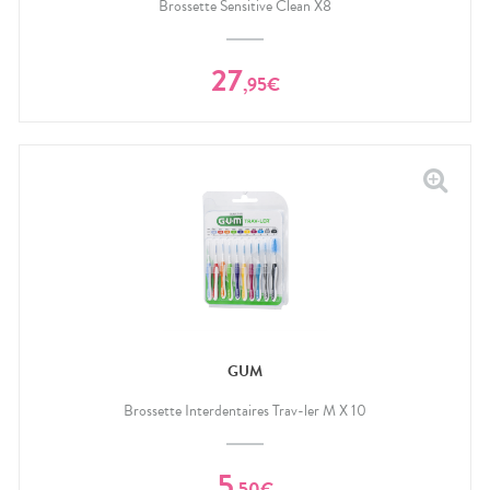
Brossette Sensitive Clean X8
27
,
95
€
GUM
Brossette Interdentaires Trav-ler M X 10
5
,
50
€