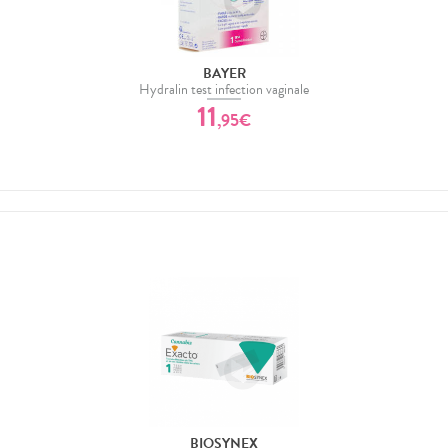
BAYER
Hydralin test infection vaginale
11
,
95
€
BIOSYNEX