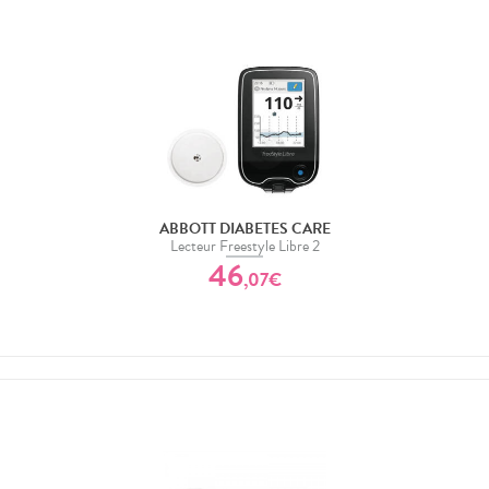
ABBOTT DIABETES CARE
Lecteur Freestyle Libre 2
46
,
07
€