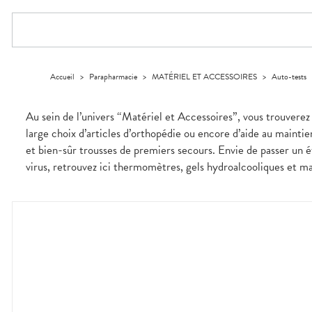
Trousse à
ARTICULATIONS
pharmacie
alimentaires
Cheveux
PHARMACIES
DISPOSITIFS
D’ORDONNANCE
pharmacie
DE GARDE
MÉDICAUX
OPHTALMOLOGIE
Douleurs
Dispositifs
Corps
Etendre
articulaires
médicaux
VOTRE
Irritations
OREILLES
Homme
Etendre
APPLICATION
Douleurs
- NEZ -
DE SANTÉ
Solaire
musculaires
GORGE
Visage
Accueil
>
Parapharmacie
>
MATÉRIEL ET ACCESSOIRES
>
Auto-tests
Maux
SANTÉ-
Etendre
NUTRITION
de gorge
Boissons et
Rhumes
SEVRAGE
Etendre
Au sein de l’univers “Matériel et Accessoires”, vous trouverez
TABAGIQUE
Aliments
- état
grippaux
large choix d’articles d’orthopédie ou encore d’aide au mainti
Compléments
Gommes
SOINS
Etendre
alimentaires
DENTAIRES
Toux
et bien-sûr trousses de premiers secours. Envie de passer un ét
grasses
TROUBLES DE
Soins
virus, retrouvez ici thermomètres, gels hydroalcooliques et m
Etendre
dentaires
Toux
LA
CIRCULATION
sèches
Bains de
Jambes
bouche
lourdes
Hygiène
bucco-
dentaire