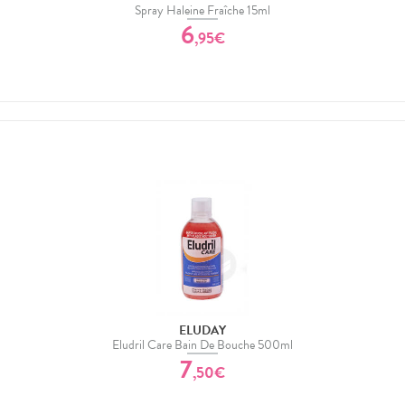
Spray Haleine Fraîche 15ml
6
,
95
€
ELUDAY
Eludril Care Bain De Bouche 500ml
7
,
50
€