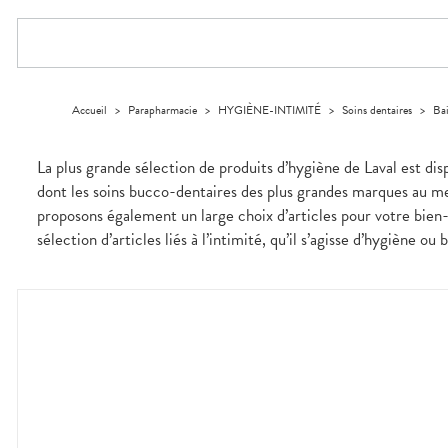
Trousse à
ARTICULATIONS
pharmacie
alimentaires
Cheveux
PHARMACIES
DISPOSITIFS
D’ORDONNANCE
pharmacie
DE GARDE
MÉDICAUX
OPHTALMOLOGIE
Douleurs
Dispositifs
Corps
Etendre
articulaires
médicaux
VOTRE
Irritations
OREILLES
Homme
Etendre
APPLICATION
Douleurs
- NEZ -
DE SANTÉ
Solaire
musculaires
GORGE
Visage
Accueil
>
Parapharmacie
>
HYGIÈNE-INTIMITÉ
>
Soins dentaires
>
Ba
Maux
SANTÉ-
Etendre
NUTRITION
de gorge
Boissons et
Rhumes
SEVRAGE
Etendre
La plus grande sélection de produits d’hygiène de Laval est di
TABAGIQUE
Aliments
- état
grippaux
dont les soins bucco-dentaires des plus grandes marques au mei
Compléments
Gommes
SOINS
Etendre
alimentaires
DENTAIRES
Toux
proposons également un large choix d’articles pour votre bien-
grasses
TROUBLES DE
Soins
sélection d’articles liés à l’intimité, qu’il s’agisse d’hygiène ou 
Etendre
dentaires
Toux
LA
CIRCULATION
sèches
Bains de
Jambes
bouche
lourdes
Hygiène
bucco-
dentaire