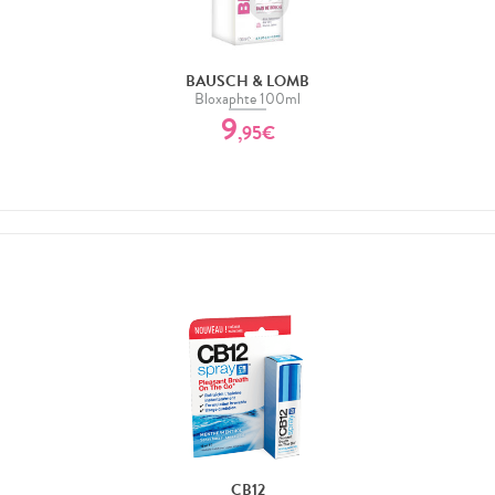
BAUSCH & LOMB
Bloxaphte 100ml
9
,
95
€
CB12