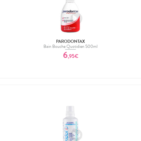
PARODONTAX
Bain Bouche Quotidien 500ml
6
,
95
€