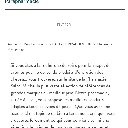
Trousse à
ARTICULATIONS
pharmacie
alimentaires
Cheveux
Parapharmacie
PHARMACIES
DISPOSITIFS
D’ORDONNANCE
pharmacie
DE GARDE
MÉDICAUX
OPHTALMOLOGIE
Douleurs
Dispositifs
Corps
Etendre
articulaires
médicaux
VOTRE
Irritations
OREILLES
Homme
Etendre
APPLICATION
Douleurs
- NEZ -
DE SANTÉ
Solaire
musculaires
GORGE
FILTRER
Visage
Maux
SANTÉ-
Etendre
NUTRITION
de gorge
Boissons et
Rhumes
SEVRAGE
Accueil
>
Parapharmacie
>
VISAGE-CORPS-CHEVEUX
>
Cheveux
>
Etendre
TABAGIQUE
Aliments
- état
Shampoings
grippaux
Compléments
Gommes
SOINS
Etendre
alimentaires
DENTAIRES
Toux
grasses
Si vous êtes à la recherche de soins pour le visage, de
TROUBLES DE
Soins
Etendre
crèmes pour le corps, de produits d’entretien des
dentaires
Toux
LA
CIRCULATION
sèches
cheveux, vous trouverez sur le site de la Pharmacie
Bains de
Jambes
bouche
Saint-Michel la plus vaste sélection de références de
lourdes
Hygiène
grandes marques au meilleur prix. Notre pharmacie,
bucco-
située à Laval, vous propose les meilleurs produits
dentaire
adaptés à tous les types de peaux. Que vous ayez une
peau sèche, atopique ou bien à tendance acnéique, vous
trouverez forcément ce qui vous convient parmi une
sélection de crèmes de jour, gommages, masques et