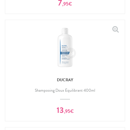
7
,
95
€
DUCRAY
Shampooing Doux Équilibrant 400ml
13
,
95
€