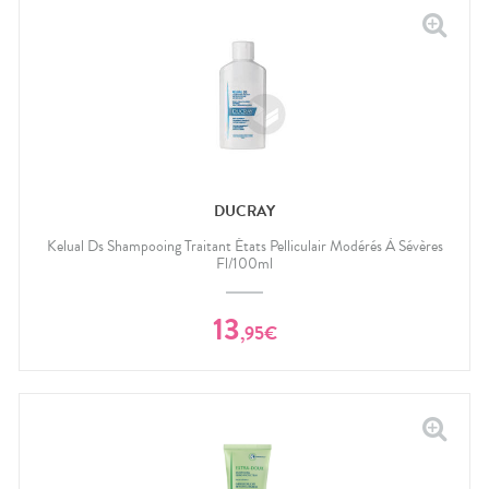
DUCRAY
Kelual Ds Shampooing Traitant États Pelliculair Modérés À Sévères
Fl/100ml
13
,
95
€