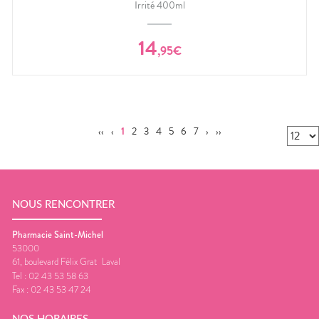
Irrité 400ml
14
,
95
€
‹‹
‹
1
2
3
4
5
6
7
›
››
NOUS RENCONTRER
Pharmacie Saint-Michel
53000
61, boulevard Félix Grat
Laval
Tel :
02 43 53 58 63
Fax :
02 43 53 47 24