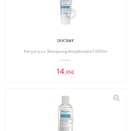
DUCRAY
Kertyol-p.s.o. Shampooing Antipelliculaire T/200ml
14
,
95
€