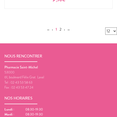
‹‹
‹
1
2
›
››
NOUS RENCONTRER
Pharmacie Saint-Michel
53000
61, boulevard Félix Grat
Laval
Tel :
02 43 53 58 63
Fax :
02 43 53 47 24
NOS HORAIRES
Lundi
:
08:30-19:30
Mardi
:
08:30-19:30