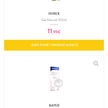
DUREX
Gel Naturel 100ml
11
,
95
€
-
0.01
% POUR
1
PRODUIT ACHETÉ
BAYER