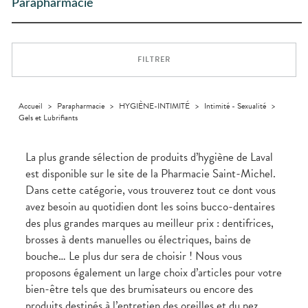
Trousse à
ARTICULATIONS
pharmacie
alimentaires
Cheveux
Parapharmacie
PHARMACIES
DISPOSITIFS
D’ORDONNANCE
pharmacie
DE GARDE
MÉDICAUX
OPHTALMOLOGIE
Douleurs
Dispositifs
Corps
Etendre
articulaires
médicaux
VOTRE
Irritations
OREILLES
Homme
Etendre
APPLICATION
Douleurs
- NEZ -
DE SANTÉ
Solaire
musculaires
GORGE
FILTRER
Visage
Maux
SANTÉ-
Etendre
NUTRITION
de gorge
Boissons et
Rhumes
SEVRAGE
Accueil
>
Parapharmacie
>
HYGIÈNE-INTIMITÉ
>
Intimité - Sexualité
>
Etendre
TABAGIQUE
Aliments
- état
Gels et Lubrifiants
grippaux
Compléments
Gommes
SOINS
Etendre
alimentaires
DENTAIRES
Toux
grasses
La plus grande sélection de produits d’hygiène de Laval
TROUBLES DE
Soins
Etendre
est disponible sur le site de la Pharmacie Saint-Michel.
dentaires
Toux
LA
CIRCULATION
sèches
Dans cette catégorie, vous trouverez tout ce dont vous
Bains de
Jambes
bouche
avez besoin au quotidien dont les soins bucco-dentaires
lourdes
Hygiène
des plus grandes marques au meilleur prix : dentifrices,
bucco-
brosses à dents manuelles ou électriques, bains de
dentaire
bouche… Le plus dur sera de choisir ! Nous vous
proposons également un large choix d’articles pour votre
bien-être tels que des brumisateurs ou encore des
produits destinés à l’entretien des oreilles et du nez.