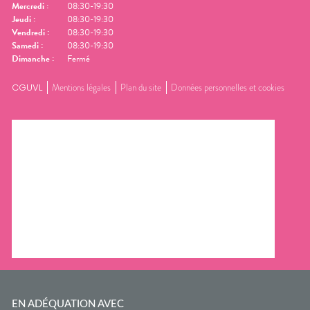
Mercredi
:
08:30-19:30
Jeudi
:
08:30-19:30
Vendredi
:
08:30-19:30
Samedi
:
08:30-19:30
Dimanche
:
Fermé
CGUVL
Mentions légales
Plan du site
Données personnelles et cookies
EN ADÉQUATION AVEC