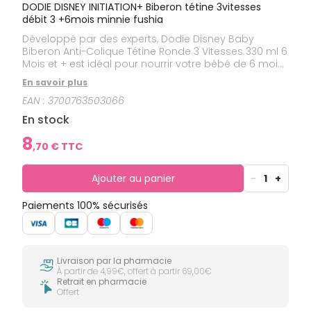
DODIE DISNEY INITIATION+ Biberon tétine 3vitesses
débit 3 +6mois minnie fushia
Développé par des experts, Dodie Disney Baby
Biberon Anti-Colique Tétine Ronde 3 Vitesses 330 ml 6
Mois et + est idéal pour nourrir votre bébé de 6 mois
et plus.Les caractéristiques du biberon Dodie sont
En savoir plus
les suivantes :- un bout rond adapté à la bouche de
EAN :
3700763503066
bébé pour une tétée confortable,- une valve anti-
colique brevetée pour favoriser la circulation d'air et
En stock
ainsi réduire les risques de coliques, de régurgitation
et d'aérophagie,- des stries pour éviter le collage
8
,
70
€ TTC
des parois pour une tétée en continu,- 3 vitesses qui
s'adaptent rapidement au rythme de succion de
bébé,- une tétine extra douce en silicone souple pour
Ajouter au panier
-
1
+
une tétée sans sa fatiguer,- une base large qui
encourage l'ouverture de la bouche de bébé.0% BPA.
Paiements 100% sécurisés
Fabriqué en France.
Livraison par la pharmacie
À partir de 4,99€, offert à partir 69,00€
Retrait en pharmacie
Offert