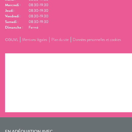
Mercredi
:
08:30-19:30
Jeudi
:
08:30-19:30
Vendredi
:
08:30-19:30
Samedi
:
08:30-19:30
Dimanche
:
Fermé
CGUVL
Mentions légales
Plan du site
Données personnelles et cookies
EN ADÉQUATION AVEC