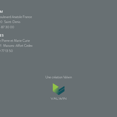
SM
oulevard Anatole France
00
Saint-Denis
5 87 30 00
ES
e Pierre et Marie Curie
1
Maisons-Alfort Cedex
 77 13 50
Une création Valwin