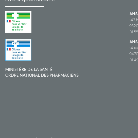
AN
143 b
932
01 5
ANS
14 ru
9470
01 49
MINISTÈRE DE LA SANTÉ
ORDRE NATIONAL DES PHARMACIENS