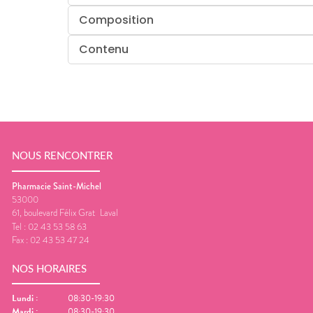
Composition
Contenu
NOUS RENCONTRER
Pharmacie Saint-Michel
53000
61, boulevard Félix Grat
Laval
Tel :
02 43 53 58 63
Fax :
02 43 53 47 24
NOS HORAIRES
Lundi
:
08:30-19:30
Mardi
:
08:30-19:30