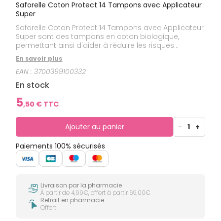
Saforelle Coton Protect 14 Tampons avec Applicateur
Super
Saforelle Coton Protect 14 Tampons avec Applicateur
Super sont des tampons en coton biologique,
permettant ainsi d'aider à réduire les risques
d'irritations et d'allergies.Cliniquement testés et non
En savoir plus
irritants, ils offrent une absorption en toute sécurité
EAN :
3700399100332
pour votre intimité. Hypoallergéniques, sans parfum
sans super absorbants et sans viscose, ces
En stock
tampons sont dotés de :- cœur absorbant en coton
biologique,- voile de sécurité en coton biologique,-
5
,
50
€ TTC
bloc de sécurité,- applicateur en carton
biodégradable,- cordon d'extraction en
coton.Emballés individuellement.
Ajouter au panier
-
1
+
Paiements 100% sécurisés
Livraison par la pharmacie
À partir de 4,99€, offert à partir 69,00€
Retrait en pharmacie
Offert