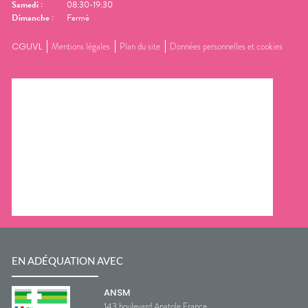
Samedi
:
08:30-19:30
Dimanche
:
Fermé
CGUVL
Mentions légales
Plan du site
Données personnelles et cookies
EN ADÉQUATION AVEC
ANSM
143 boulevard Anatole France