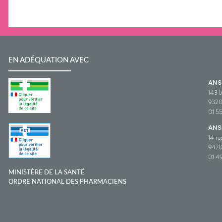
EN ADÉQUATION AVEC
AN
143 b
932
01 5
ANS
14 ru
9470
01 49
MINISTÈRE DE LA SANTÉ
ORDRE NATIONAL DES PHARMACIENS