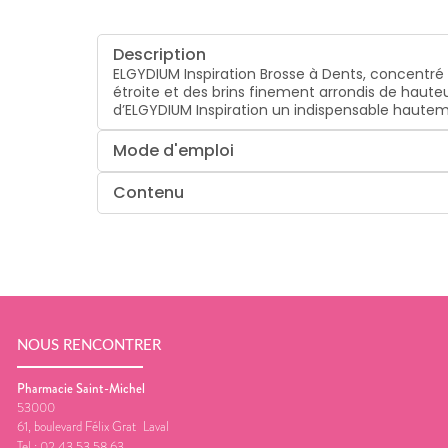
Description
ELGYDIUM Inspiration Brosse à Dents, concentré
étroite et des brins finement arrondis de haute
d’ELGYDIUM Inspiration un indispensable haute
Mode d'emploi
Contenu
NOUS RENCONTRER
Pharmacie Saint-Michel
53000
61, boulevard Félix Grat
Laval
Tel :
02 43 53 58 63