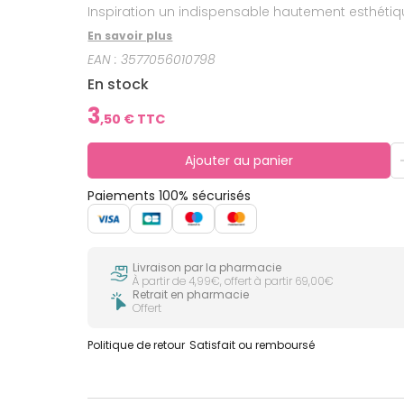
Inspiration un indispensable hautement esthétiq
En savoir plus
EAN :
3577056010798
En stock
3
,
50
€ TTC
Ajouter au panier
Paiements 100% sécurisés
Livraison par la pharmacie
À partir de 4,99€, offert à partir 69,00€
Retrait en pharmacie
Offert
Politique de retour
Satisfait ou remboursé