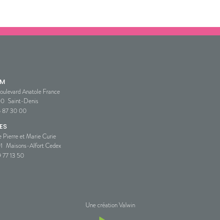
SM
oulevard Anatole France
00
Saint-Denis
5 87 30 00
ES
e Pierre et Marie Curie
1
Maisons-Alfort Cedex
 77 13 50
Une création Valwin