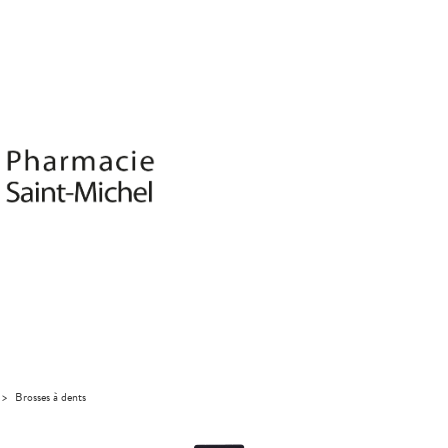
>
Brosses à dents