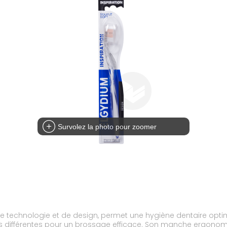
Survolez la photo pour zoomer
e technologie et de design, permet une hygiène dentaire optimal
rs différentes pour un brossage efficace. Son manche ergonomiqu