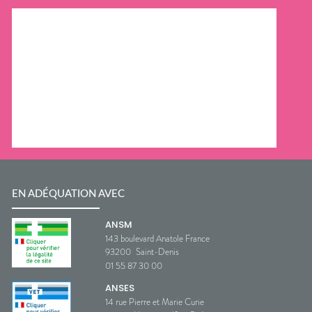
EN ADÉQUATION AVEC
ANSM
143 boulevard Anatole France
93200
Saint-Denis
01 55 87 30 00
ANSES
14 rue Pierre et Marie Curie