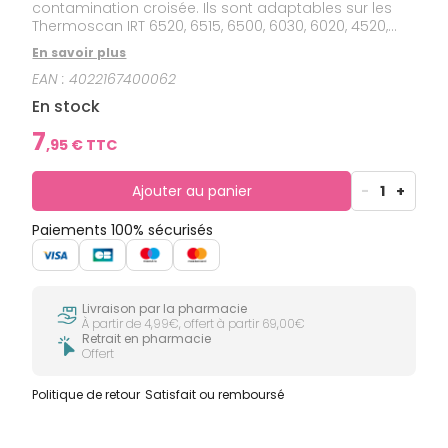
contamination croisée. Ils sont adaptables sur les
Thermoscan IRT 6520, 6515, 6500, 6030, 6020, 4520,
4020, 3520, 3030, 3020.
En savoir plus
EAN :
4022167400062
En stock
7
,
95
€ TTC
Ajouter au panier
-
1
+
Paiements 100% sécurisés
Livraison par la pharmacie
À partir de 4,99€, offert à partir 69,00€
Retrait en pharmacie
Offert
Politique de retour
Satisfait ou remboursé