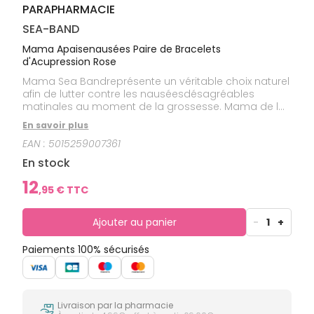
PARAPHARMACIE
SEA-BAND
Mama Apaisenausées Paire de Bracelets
d'Acupression Rose
Mama Sea Bandreprésente un véritable choix naturel
afin de lutter contre les nauséesdésagréables
matinales au moment de la grossesse. Mama de la
marque SeaBand est un bracelet d'acupression
En savoir plus
anti-nausées qui engendre aucun effetsecondaire et
EAN :
5015259007361
qui agit de manière rapide et efficace.
En stock
12
,
95
€ TTC
Ajouter au panier
-
1
+
Paiements 100% sécurisés
Livraison par la pharmacie