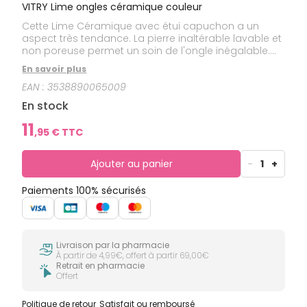
VITRY Lime ongles céramique couleur
Cette Lime Céramique avec étui capuchon a un
aspect très tendance. La pierre inaltérable lavable et
non poreuse permet un soin de l'ongle inégalable.
Elle tient debout dans la salle de bain et peut se
En savoir plus
glisser facilement dans un sac à main.
EAN :
3538890065009
En stock
11
,
95
€ TTC
Ajouter au panier
-
1
+
Paiements 100% sécurisés
Livraison par la pharmacie
À partir de 4,99€, offert à partir 69,00€
Retrait en pharmacie
Offert
Politique de retour
Satisfait ou remboursé