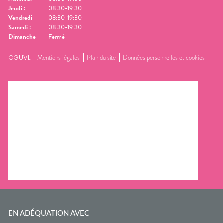
Jeudi
:
08:30-19:30
Vendredi
:
08:30-19:30
Samedi
:
08:30-19:30
Dimanche
:
Fermé
CGUVL
Mentions légales
Plan du site
Données personnelles et cookies
EN ADÉQUATION AVEC