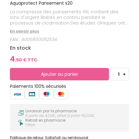
Aquaprotect Pansement x20
La compresse des pansements XXL contient des
ions d'argent libérés en continu pendant le
processus de cicatrisation.Des études cliniques ont
démontré que l'argent a une activité bactéroïde et
En savoir plus
réduit le risque d'infection.Spécificités Aqua
EAN :
4005800092534
Protect :Très résistant à l'eau : convient pour se laver,
prendre une douche ou un bain et nager, grâce à
En stock
son film transparent et flexible et à son pouvoir
adhésif très élevé.Spécificités Sensitive :Haute
4
,
50
€ TTC
tolérance cutanée : matériau doux et aéré, qui
adhère à la peau et s'enlève sans douleur.
Ajouter au panier
-
1
+
Paiements 100% sécurisés
Livraison par la pharmacie
À partir de 4,99€, offert à partir 69,00€
Retrait en pharmacie
Offert
Politique de retour
Satisfait ou remboursé