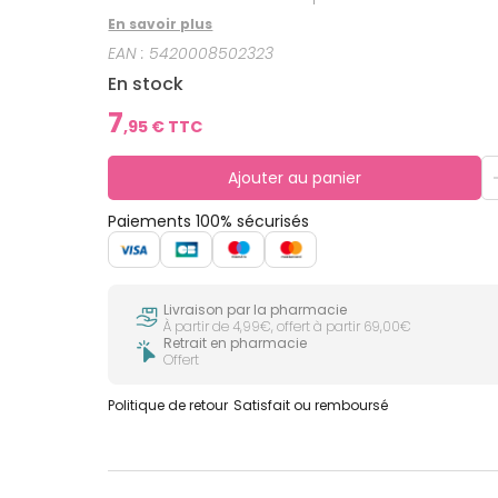
En savoir plus
EAN :
5420008502323
En stock
7
,
95
€ TTC
Ajouter au panier
Paiements 100% sécurisés
Livraison par la pharmacie
À partir de 4,99€, offert à partir 69,00€
Retrait en pharmacie
Offert
Politique de retour
Satisfait ou remboursé