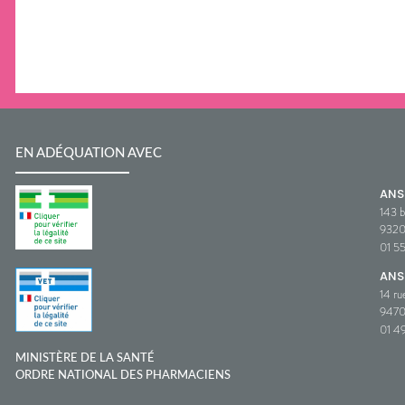
EN ADÉQUATION AVEC
AN
143 b
932
01 5
ANS
14 ru
9470
01 49
MINISTÈRE DE LA SANTÉ
ORDRE NATIONAL DES PHARMACIENS