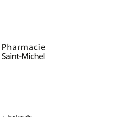
a
>
Huiles Essentielles