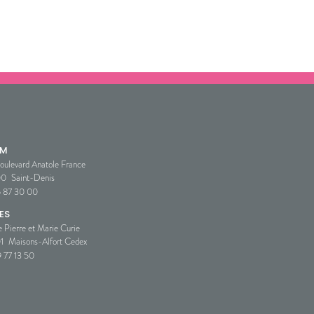
SM
oulevard Anatole France
00
Saint-Denis
5 87 30 00
ES
e Pierre et Marie Curie
1
Maisons-Alfort Cedex
 77 13 50