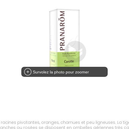
Survolez la photo pour zoomer
racines pivotantes, oranges, charnues et peu ligneuses. La t
 blanches ou rosées se disposent en ombelles aériennes très ca