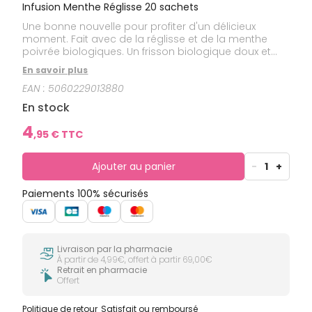
Infusion Menthe Réglisse 20 sachets
Une bonne nouvelle pour profiter d'un délicieux
moment. Fait avec de la réglisse et de la menthe
poivrée biologiques. Un frisson biologique doux et
délicieusement rafraîchissant. Ingrédients d'origine
En savoir plus
éthique, 100% issus de l'agriculture biologique. Idéal
EAN :
5060229013880
pour les amateurs de sensations fortes. Asseyez-
vous, une montagne russe de douceur s'offre à vous.
En stock
La joie naturelle de la racine de réglisse FairWild,
l'éclat mentholé des feuilles de menthe poivrée
4
,
95
€ TTC
fraîche - c'est le mélange parfait de la nature, et
soigneusement concocté pour donner la chair de
poule à vos sens. Maintenant, profitez de la balade.
Ajouter au panier
-
1
+
Paiements 100% sécurisés
Livraison par la pharmacie
À partir de 4,99€, offert à partir 69,00€
Retrait en pharmacie
Offert
Politique de retour
Satisfait ou remboursé