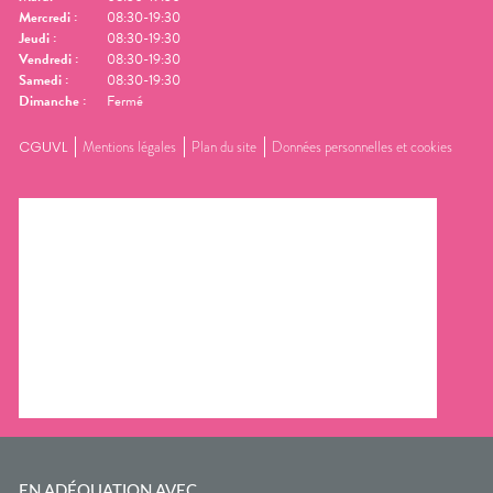
Mercredi
:
08:30-19:30
Jeudi
:
08:30-19:30
Vendredi
:
08:30-19:30
Samedi
:
08:30-19:30
Dimanche
:
Fermé
CGUVL
Mentions légales
Plan du site
Données personnelles et cookies
EN ADÉQUATION AVEC