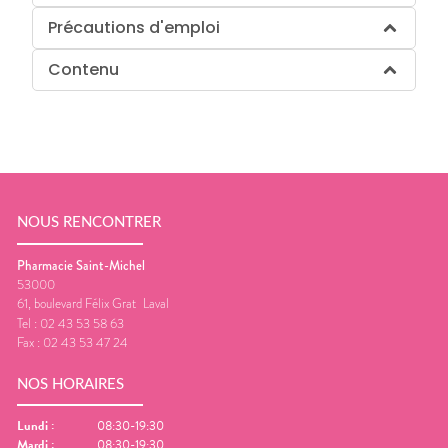
Précautions d'emploi
Contenu
NOUS RENCONTRER
Pharmacie Saint-Michel
53000
61, boulevard Félix Grat
Laval
Tel :
02 43 53 58 63
Fax :
02 43 53 47 24
NOS HORAIRES
Lundi
:
08:30-19:30
Mardi
:
08:30-19:30