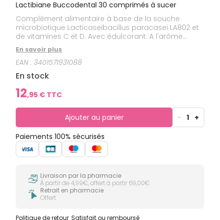
Lactibiane Buccodental 30 comprimés à sucer
Complément alimentaire à base de la souche
microbiotique Lacticaseibacillus paracasei LA802 et
de vitamines C et D. Avec édulcorant. A l'arôme
naturel de menthe.
En savoir plus
EAN :
3401571931088
En stock
12
,
95
€ TTC
Ajouter au panier
-
1
+
Paiements 100% sécurisés
Livraison par la pharmacie
À partir de 4,99€, offert à partir 69,00€
Retrait en pharmacie
Offert
Politique de retour
Satisfait ou remboursé