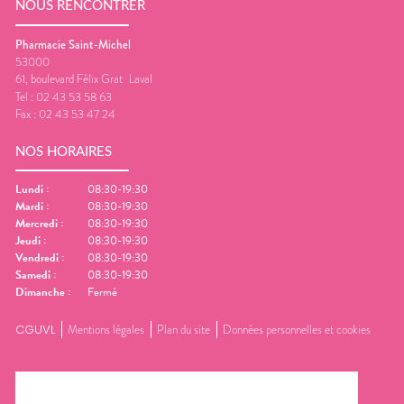
NOUS RENCONTRER
Pharmacie Saint-Michel
53000
61, boulevard Félix Grat
Laval
Tel :
02 43 53 58 63
Fax :
02 43 53 47 24
NOS HORAIRES
Lundi
:
08:30-19:30
Mardi
:
08:30-19:30
Mercredi
:
08:30-19:30
Jeudi
:
08:30-19:30
Vendredi
:
08:30-19:30
Samedi
:
08:30-19:30
Dimanche
:
Fermé
CGUVL
Mentions légales
Plan du site
Données personnelles et cookies