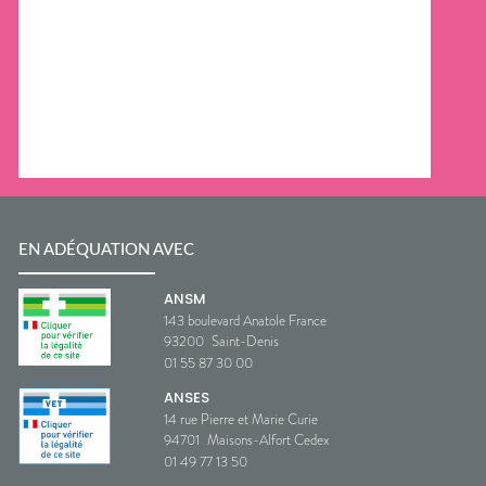
EN ADÉQUATION AVEC
ANSM
143 boulevard Anatole France
93200
Saint-Denis
01 55 87 30 00
ANSES
14 rue Pierre et Marie Curie
94701
Maisons-Alfort Cedex
01 49 77 13 50