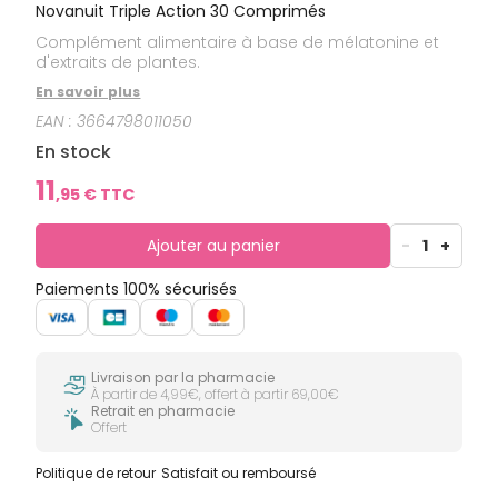
Novanuit Triple Action 30 Comprimés
Complément alimentaire à base de mélatonine et
d'extraits de plantes.
En savoir plus
EAN :
3664798011050
En stock
11
,
95
€ TTC
Ajouter au panier
-
1
+
Paiements 100% sécurisés
Livraison par la pharmacie
À partir de 4,99€, offert à partir 69,00€
Retrait en pharmacie
Offert
Politique de retour
Satisfait ou remboursé