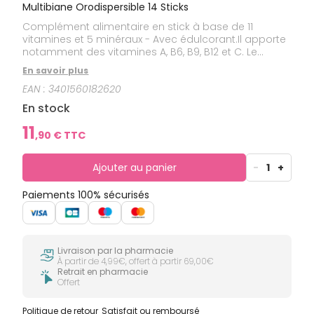
Multibiane Orodispersible 14 Sticks
Complément alimentaire en stick à base de 11
vitamines et 5 minéraux - Avec édulcorant.Il apporte
notamment des vitamines A, B6, B9, B12 et C. Le
magnésium est apporté sous la forme Hypro-ri®.
En savoir plus
EAN :
3401560182620
En stock
11
,
90
€ TTC
Ajouter au panier
-
1
+
Paiements 100% sécurisés
Livraison par la pharmacie
À partir de 4,99€, offert à partir 69,00€
Retrait en pharmacie
Offert
Politique de retour
Satisfait ou remboursé