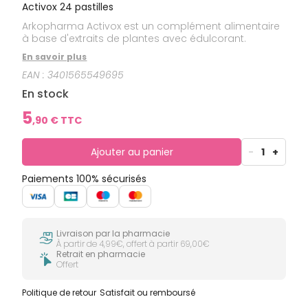
Activox 24 pastilles
Arkopharma Activox est un complément alimentaire
à base d'extraits de plantes avec édulcorant.
En savoir plus
EAN :
3401565549695
En stock
5
,
90
€ TTC
Ajouter au panier
-
1
+
Paiements 100% sécurisés
Livraison par la pharmacie
À partir de 4,99€, offert à partir 69,00€
Retrait en pharmacie
Offert
Politique de retour
Satisfait ou remboursé