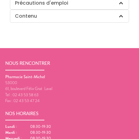
Précautions d'emploi
Contenu
NOUS RENCONTRER
Pharmacie Saint-Michel
53000
61, boulevard Félix Grat
Laval
Tel :
02 43 53 58 63
Fax :
02 43 53 47 24
NOS HORAIRES
Lundi
:
08:30-19:30
Mardi
:
08:30-19:30
Mercredi
:
08:30-19:30