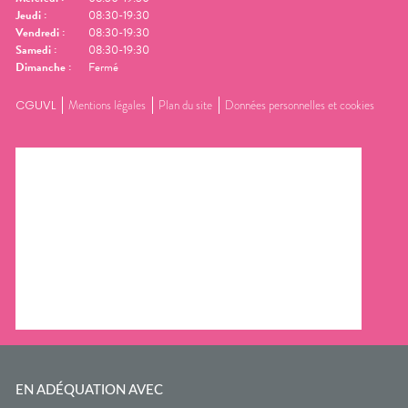
Jeudi
:
08:30-19:30
Vendredi
:
08:30-19:30
Samedi
:
08:30-19:30
Dimanche
:
Fermé
CGUVL
Mentions légales
Plan du site
Données personnelles et cookies
EN ADÉQUATION AVEC