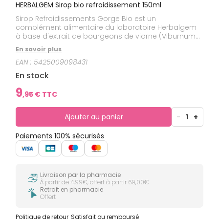
HERBALGEM Sirop bio refroidissement 150ml
Sirop Refroidissements Gorge Bio est un
complément alimentaire du laboratoire Herbalgem
à base d'extrait de bourgeons de viorne (Viburnum
lantana L.), de sirop de sureau (Sambucus nigra L.),
En savoir plus
de sirop de thym (Thymus vulgaris L.) et d’aunée
EAN :
5425009098431
(Inula helenium L.), de teintures mères de benjoin
(Benzoe tonkinensis), d'échinacea (Echinacea
En stock
purpurea), de teinture mère de propolis, d'herbes aux
chantres (Sisymbrium officinale L.), d'huile essentielle
9
,
95
€ TTC
d’orange douce (Citrus sinensis L.) et de miel tous
issus de l'agriculture biologique.
Ajouter au panier
-
1
+
Paiements 100% sécurisés
Livraison par la pharmacie
À partir de 4,99€, offert à partir 69,00€
Retrait en pharmacie
Offert
Politique de retour
Satisfait ou remboursé