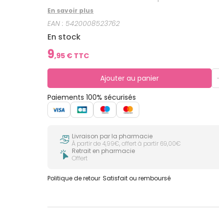
En savoir plus
EAN :
5420008523762
En stock
9
,
95
€ TTC
Ajouter au panier
Paiements 100% sécurisés
Livraison par la pharmacie
À partir de 4,99€, offert à partir 69,00€
Retrait en pharmacie
Offert
Politique de retour
Satisfait ou remboursé