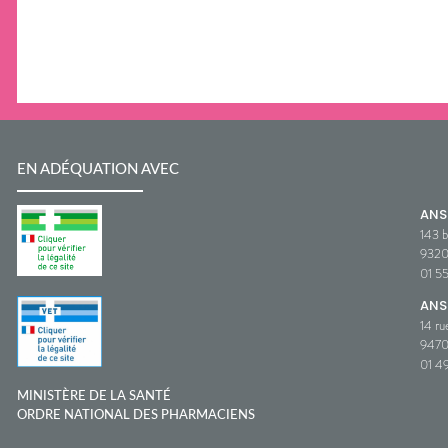
EN ADÉQUATION AVEC
AN
143 b
932
01 5
ANS
14 ru
9470
01 49
MINISTÈRE DE LA SANTÉ
ORDRE NATIONAL DES PHARMACIENS