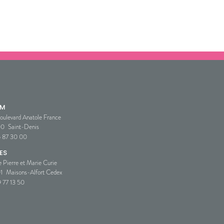
SM
oulevard Anatole France
00
Saint-Denis
5 87 30 00
ES
e Pierre et Marie Curie
1
Maisons-Alfort Cedex
 77 13 50