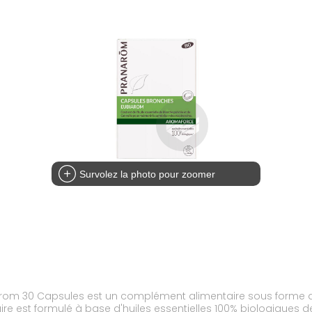
Survolez la photo pour zoomer
m 30 Capsules est un complément alimentaire sous forme de 
e est formulé à base d'huiles essentielles 100% biologiques d