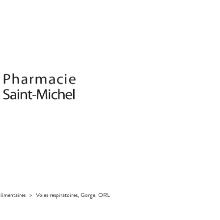
limentaires
>
Voies respiratoires, Gorge, ORL