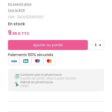
En savoir plus
Lire le RCP
EAN :
3400930617007
En stock
9
,
95
€ TTC
Ajouter au panier
-
1
+
Paiements 100% sécurisés
Livraison par la pharmacie
À partir de 4,99€, offert à partir 69,00€
Retrait en pharmacie
Offert