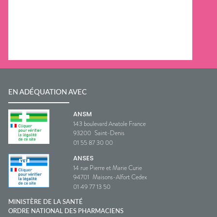
EN ADÉQUATION AVEC
ANSM
143 boulevard Anatole France
93200
Saint-Denis
01 55 87 30 00
ANSES
14 rue Pierre et Marie Curie
94701
Maisons-Alfort Cedex
01 49 77 13 50
MINISTÈRE DE LA SANTÉ
ORDRE NATIONAL DES PHARMACIENS