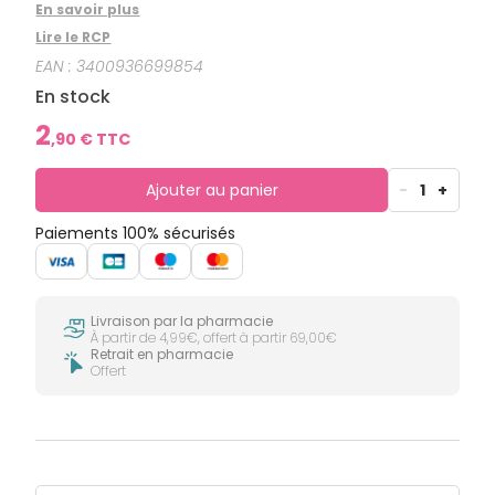
allergique saisonnière ou perannuelle, - pour le
En savoir plus
traitement des symptômes de l'urticaire chronique
Lire le RCP
(urticaire chronique idiopathique). Un avis médical
est recommandé pour l'urticaire chronique
EAN :
3400936699854
idiopathique.
En stock
2
,
90
€ TTC
Ajouter au panier
-
1
+
Paiements 100% sécurisés
Livraison par la pharmacie
À partir de 4,99€, offert à partir 69,00€
Retrait en pharmacie
Offert