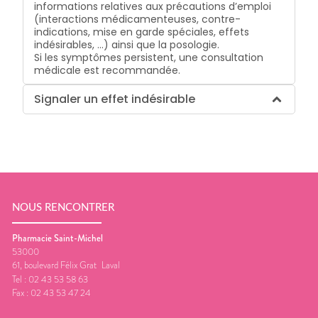
informations relatives aux précautions d’emploi
(interactions médicamenteuses, contre-
indications, mise en garde spéciales, effets
indésirables, …) ainsi que la posologie.
Si les symptômes persistent, une consultation
médicale est recommandée.
Signaler un effet indésirable
NOUS RENCONTRER
Pharmacie Saint-Michel
53000
61, boulevard Félix Grat
Laval
Tel :
02 43 53 58 63
Fax :
02 43 53 47 24