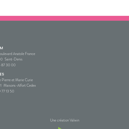
SM
oulevard Anatole France
00
Saint-Denis
5 87 30 00
ES
e Pierre et Marie Curie
1
Maisons-Alfort Cedex
 77 13 50
Une création Valwin