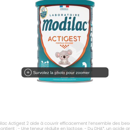
Survolez la photo pour zoomer
ilac Actigest 2 aide à couvrir efficacement l’ensemble des beso