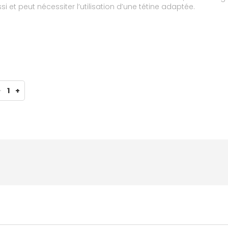
t 2 est épaissi et peut nécessiter l’utilisation d’une tétine adaptée.
-
1
+