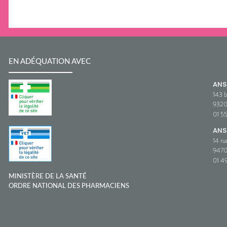
EN ADÉQUATION AVEC
AN
143 b
932
01 5
ANS
14 ru
9470
01 49
MINISTÈRE DE LA SANTÉ
ORDRE NATIONAL DES PHARMACIENS