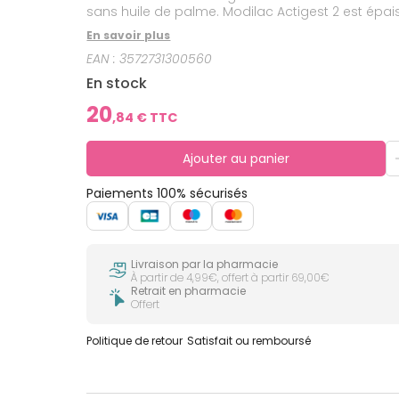
sans huile de palme. Modilac Actiges
En savoir plus
EAN :
3572731300560
En stock
20
,
84
€ TTC
Ajouter au panier
Paiements 100% sécurisés
Livraison par la pharmacie
À partir de 4,99€, offert à partir 69,00€
Retrait en pharmacie
Offert
Politique de retour
Satisfait ou remboursé