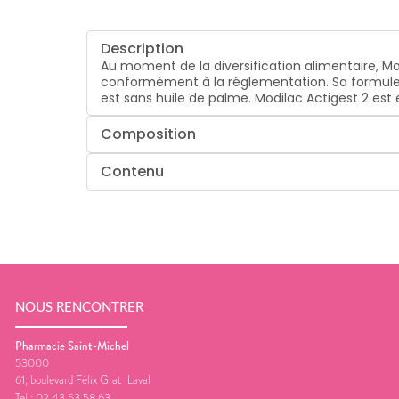
Description
Au moment de la diversification alimentaire, Mo
conformément à la réglementation. Sa formule co
est sans huile de palme. Modilac Actigest 2 est é
Composition
Contenu
NOUS RENCONTRER
Pharmacie Saint-Michel
53000
61, boulevard Félix Grat
Laval
Tel :
02 43 53 58 63