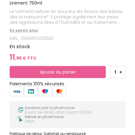
Liniment 750ml
Le Liniment nettoie en douceur les fesses des bébés,
dès la naissance*. Il protège également leur peau
des agressions liées à l'humidité et au frottement
des couches. Issu d’une recette traditionnelle à base
En savoir plus
d’huile d’olive extra-vierge, sans parfum, et à 99%
EAN :
3504105033552
d'ingrédients d'origine naturelle, ce soin est idéal
pour la toilette du siège après chaque change.
En stock
*Bébés sortis de néonatologie
11
,
95
€ TTC
Ajouter au panier
-
1
+
Paiements 100% sécurisés
Livraison par la pharmacie
À partir de 4,99€, offert à partir 69,00€
Retrait en pharmacie
Offert
Politique de retour
Satisfait ou remboursé