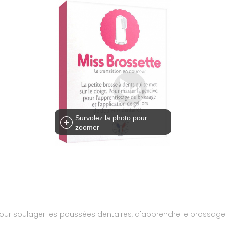
Survolez la photo pour
zoomer
ur soulager les poussées dentaires, d'apprendre le brossage e