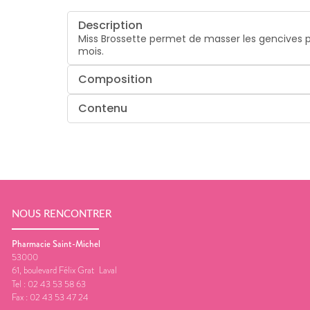
Description
Miss Brossette permet de masser les gencives po
mois.
Composition
Contenu
NOUS RENCONTRER
Pharmacie Saint-Michel
53000
61, boulevard Félix Grat
Laval
Tel :
02 43 53 58 63
Fax :
02 43 53 47 24