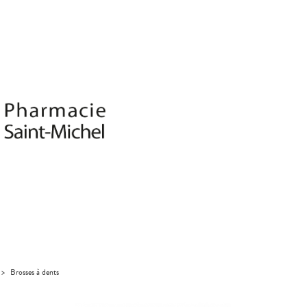
>
Brosses à dents