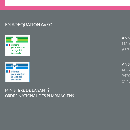
EN ADÉQUATION AVEC
AN
143 b
932
01 5
ANS
14 ru
9470
01 49
MINISTÈRE DE LA SANTÉ
ORDRE NATIONAL DES PHARMACIENS