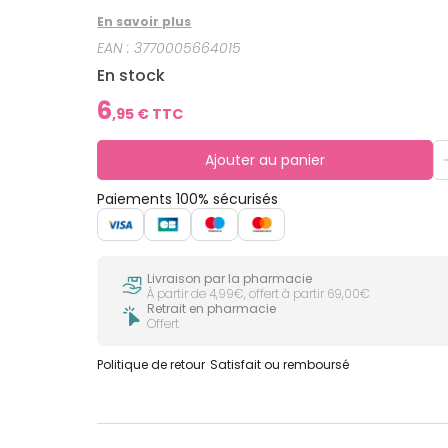
En savoir plus
EAN :
3770005664015
En stock
6
,
95
€ TTC
Ajouter au panier
Paiements 100% sécurisés
Livraison par la pharmacie
À partir de 4,99€, offert à partir 69,00€
Retrait en pharmacie
Offert
Politique de retour
Satisfait ou remboursé