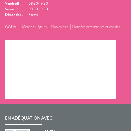
Vendredi
:
08:30-19:30
Samedi
:
08:30-19:30
Dimanche
:
Fermé
CGUVL
Mentions légales
Plan du site
Données personnelles et cookies
EN ADÉQUATION AVEC