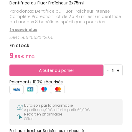
Dentifrice au Fluor Fraîcheur 2x75ml
Parodontax Dentifrice au Fluor Fraîcheur Intense
Complète Protection Lot de 2 x 75 ml est un dentifrice
au fluor aux 8 bénéfices spécifiques pour des
gencives plus saines et des dents plus fortes. Ce
En savoir plus
dentifrice vous apporte 8 bénéfices pour des
EAN :
5054563042675
gencives plus saines et des dents plus fortes :-
Action blancheur - Nettoie en profondeur - Prévient
En stock
les rougeurs- Aide à réduire l'inflammation des
gencives- Renforce l'émail- Combat la mauvaise
9
,
95
€ TTC
haleine- Aide à prévenir le saignement occasionnel
des gencives- 4x plus efficace contre la plaque
dentaireIl contient du fluor pour une utilisation au
Ajouter au panier
-
1
+
quotidien.
Paiements 100% sécurisés
Livraison par la pharmacie
À partir de 4,99€, offert à partir 69,00€
Retrait en pharmacie
Offert
Politique de retour
Satisfait ou remboursé