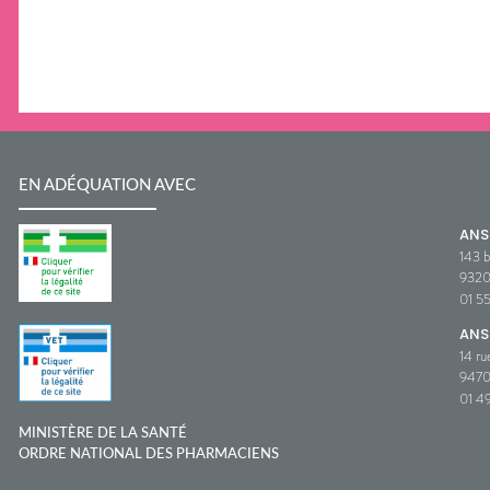
EN ADÉQUATION AVEC
AN
143 b
932
01 5
ANS
14 ru
9470
01 49
MINISTÈRE DE LA SANTÉ
ORDRE NATIONAL DES PHARMACIENS