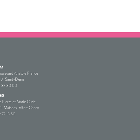
SM
oulevard Anatole France
00
Saint-Denis
5 87 30 00
ES
e Pierre et Marie Curie
1
Maisons-Alfort Cedex
 77 13 50