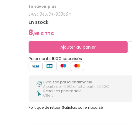
En savoir plus
EAN :
3401347938594
En stock
8
,
95
€ TTC
Ajouter au panier
Paiements 100% sécurisés
Livraison par la pharmacie
À partir de 4,99€, offert à partir 69,00€
Retrait en pharmacie
Offert
Politique de retour
Satisfait ou remboursé