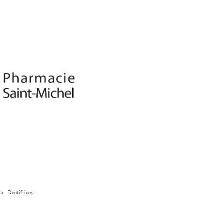
>
Dentifrices