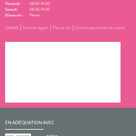
Vendredi
:
08:30-19:30
Samedi
:
08:30-19:30
Dimanche
:
Fermé
CGUVL
Mentions légales
Plan du site
Données personnelles et cookies
EN ADÉQUATION AVEC