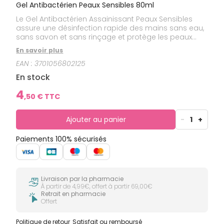
Gel Antibactérien Peaux Sensibles 80ml
Le Gel Antibactérien Assainissant Peaux Sensibles
assure une désinfection rapide des mains sans eau,
sans savon et sans rinçage et protège les peaux
sensibles et réactives grâce à son complexe
En savoir plus
EXTREMOPHIL® *d'huiles végétales BIO d'Amande
EAN :
3701056802125
douce et de Ricin, ainsi que de Bisabolol BIO. La
douceur extrême du gel hydroalcoolique peaux
En stock
sensibles et son hydratation longue durée jusqu'à
8h** sont idéales pour un usage fréquent et répété.
4
,
50
€ TTC
Alcool 100% d'origine végétale non dénaturé par les
phtalates associé au complexe EXTREMOPHYL® pour
des mains apaisées, protégées et hydratées.
Ajouter au panier
-
1
+
Paiements 100% sécurisés
Livraison par la pharmacie
À partir de 4,99€, offert à partir 69,00€
Retrait en pharmacie
Offert
Politique de retour
Satisfait ou remboursé