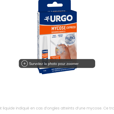
Survolez la photo pour zoomer
iquide indiqué en cas d’ongles atteints d’une mycose. Ce trait