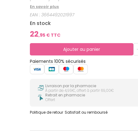
En savoir plus
EAN :
3664492021997
En stock
22
,
95
€ TTC
Ajouter au panier
Paiements 100% sécurisés
Livraison par la pharmacie
À partir de 4,99€, offert à partir 69,00€
Retrait en pharmacie
Offert
Politique de retour
Satisfait ou remboursé