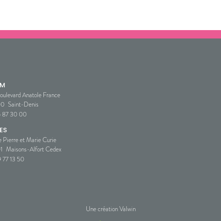
SM
oulevard Anatole France
00
Saint-Denis
5 87 30 00
ES
e Pierre et Marie Curie
1
Maisons-Alfort Cedex
 77 13 50
Une création Valwin