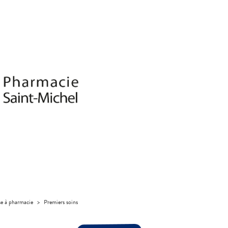
se à pharmacie
>
Premiers soins