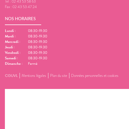
Tel :
02 43 53 58 63
Fax :
02 43 53 47 24
NOS HORAIRES
Lundi
:
08:30-19:30
Mardi
:
08:30-19:30
Mercredi
:
08:30-19:30
Jeudi
:
08:30-19:30
Vendredi
:
08:30-19:30
Samedi
:
08:30-19:30
Dimanche
:
Fermé
CGUVL
Mentions légales
Plan du site
Données personnelles et cookies