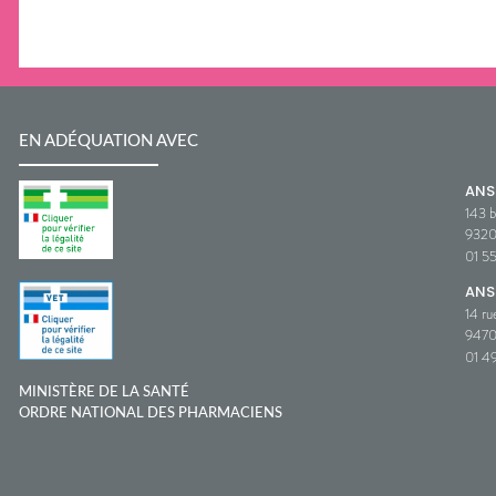
EN ADÉQUATION AVEC
AN
143 b
932
01 5
ANS
14 ru
9470
01 49
MINISTÈRE DE LA SANTÉ
ORDRE NATIONAL DES PHARMACIENS