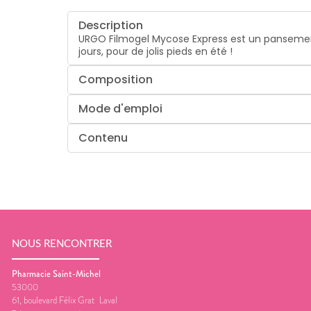
Description
URGO Filmogel Mycose Express est un pansement 
jours, pour de jolis pieds en été !
Composition
Mode d'emploi
Contenu
NOUS RENCONTRER
Pharmacie Saint-Michel
53000
61, boulevard Félix Grat
Laval