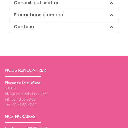
Conseil d'utilisation
Précautions d'emploi
Contenu
NOUS RENCONTRER
Pharmacie Saint-Michel
53000
61, boulevard Félix Grat
Laval
Tel :
02 43 53 58 63
Fax :
02 43 53 47 24
NOS HORAIRES