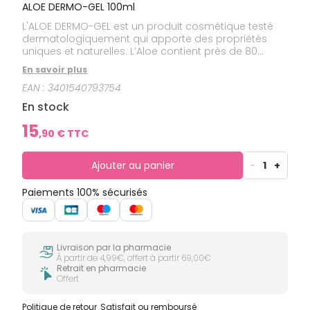
ALOE DERMO-GEL 100ml
L'ALOE DERMO-GEL est un produit cosmétique testé
dermatologiquement qui apporte des propriétés
uniques et naturelles. L’Aloe contient près de 80
nutriments : vitamines A, B1, B2, B3, B6, B9, B12, minéraux
En savoir plus
(calcium, chlore, cuivre, chrome, fer, zinc, lithium,
EAN :
3401540793754
magnésium, manganèse, phosphore), acides
aminés, enzymes, mono et polysaccharides. La
En stock
pasteurisation est un processus qui peut
compromettre la bioactivité de l'aloe vera. C'est la
15
,
90
€ TTC
raison pour laquelle l'aloe vera d'ARAGAN est non
pasteurisée.
Ajouter au panier
-
1
+
Paiements 100% sécurisés
Livraison par la pharmacie
À partir de 4,99€, offert à partir 69,00€
Retrait en pharmacie
Offert
Politique de retour
Satisfait ou remboursé