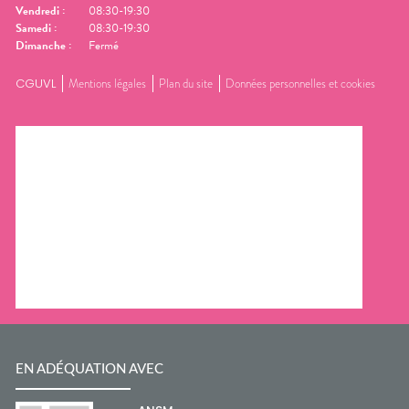
Vendredi
:
08:30-19:30
Samedi
:
08:30-19:30
Dimanche
:
Fermé
CGUVL
Mentions légales
Plan du site
Données personnelles et cookies
EN ADÉQUATION AVEC