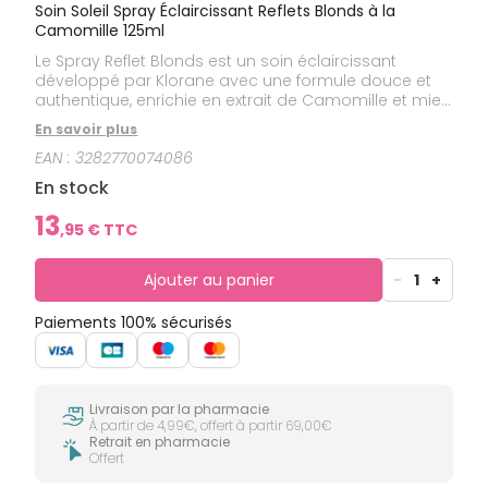
Soin Soleil Spray Éclaircissant Reflets Blonds à la
Camomille 125ml
Le Spray Reflet Blonds est un soin éclaircissant
développé par Klorane avec une formule douce et
authentique, enrichie en extrait de Camomille et miel.
Ces deux actifs naturels sont connus pour prendre
En savoir plus
soin et sublimer les cheveux blonds à châtains en en
EAN :
3282770074086
accentuant naturellement les reflets, comme en été.
Adapté à toute la famille dès 3 ans, le spray illumine
En stock
et éclaircit progressivement en respectant la
structure du cheveu. Véritable secret blondeur, le
13
,
95
€ TTC
Spray Éclaircissant gorge les cheveux blonds d’éclat
et de lumière, les laisse doux et faciles à démêler.
Ajouter au panier
-
1
+
Paiements 100% sécurisés
Livraison par la pharmacie
À partir de 4,99€, offert à partir 69,00€
Retrait en pharmacie
Offert