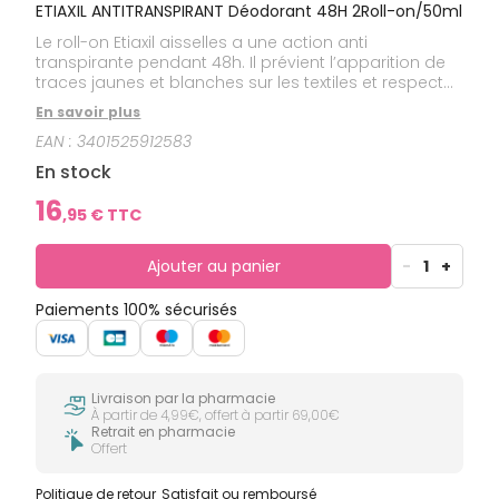
ETIAXIL ANTITRANSPIRANT Déodorant 48H 2Roll-on/50ml
Le roll-on Etiaxil aisselles a une action anti
transpirante pendant 48h. Il prévient l’apparition de
traces jaunes et blanches sur les textiles et respecte
les peaux sensibles. Sa formule testée sous contrôle
En savoir plus
dermatologique est sans alcool et sans paraben.
EAN :
3401525912583
En stock
16
,
95
€ TTC
Ajouter au panier
-
1
+
Paiements 100% sécurisés
Livraison par la pharmacie
À partir de 4,99€, offert à partir 69,00€
Retrait en pharmacie
Offert
Politique de retour
Satisfait ou remboursé