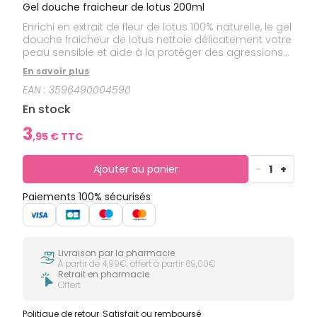
Gel douche fraicheur de lotus 200ml
Enrichi en extrait de fleur de lotus 100% naturelle, le gel
douche fraicheur de lotus nettoie délicatement votre
peau sensible et aide à la protéger des agressions
extérieures avec ses agents surgras qui renforcent le
En savoir plus
film hydrolipidique de la peau. Il est spécifiquement
EAN :
3596490004590
formulé pour nettoyer au quotidien les peaux
délicates et sensibles de toute la famille.
En stock
3
,
95
€ TTC
Ajouter au panier
-
1
+
Paiements 100% sécurisés
Livraison par la pharmacie
À partir de 4,99€, offert à partir 69,00€
Retrait en pharmacie
Offert
Politique de retour
Satisfait ou remboursé