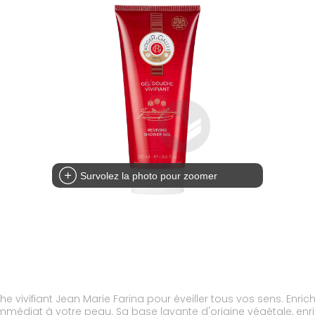
Survolez la photo pour zoomer
e vivifiant Jean Marie Farina pour éveiller tous vos sens. Enric
médiat à votre peau. Sa base lavante d'origine végétale, enrich