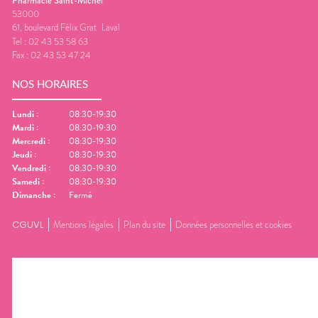
Pharmacie Saint-Michel
53000
61, boulevard Félix Grat
Laval
Tel :
02 43 53 58 63
Fax :
02 43 53 47 24
NOS HORAIRES
Lundi
:
08:30-19:30
Mardi
:
08:30-19:30
Mercredi
:
08:30-19:30
Jeudi
:
08:30-19:30
Vendredi
:
08:30-19:30
Samedi
:
08:30-19:30
Dimanche
:
Fermé
CGUVL
Mentions légales
Plan du site
Données personnelles et cookies