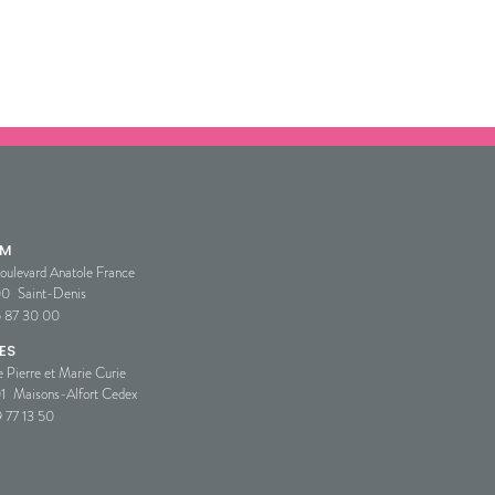
SM
oulevard Anatole France
00
Saint-Denis
5 87 30 00
ES
e Pierre et Marie Curie
1
Maisons-Alfort Cedex
 77 13 50