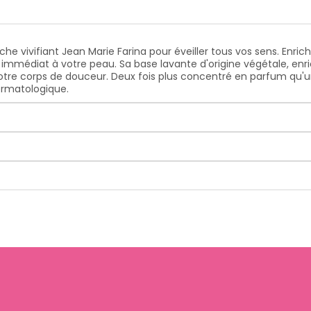
he vivifiant Jean Marie Farina pour éveiller tous vos sens. Enric
mmédiat à votre peau. Sa base lavante d'origine végétale, enrich
e corps de douceur. Deux fois plus concentré en parfum qu'un g
ermatologique.