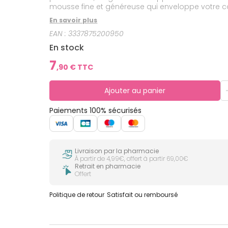
mousse fine et généreuse qui enveloppe votre cor
parfumé sur votre peau. Testé sous contrôle de
En savoir plus
EAN :
3337875200950
En stock
7
,
90
€ TTC
Ajouter au panier
Paiements 100% sécurisés
Livraison par la pharmacie
À partir de 4,99€, offert à partir 69,00€
Retrait en pharmacie
Offert
Politique de retour
Satisfait ou remboursé