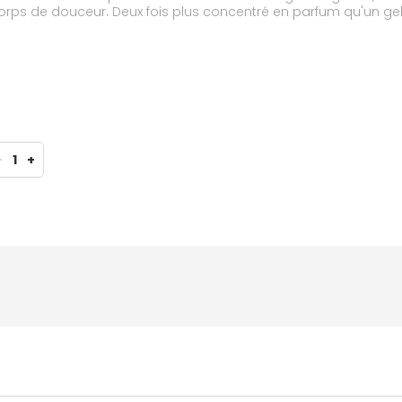
ps de douceur. Deux fois plus concentré en parfum qu'un gel d
rmatologique.
-
1
+