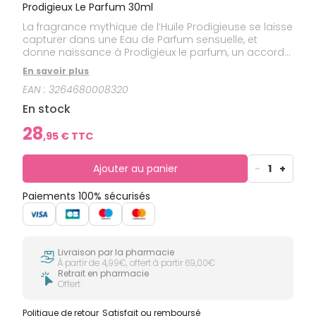
Prodigieux Le Parfum 30ml
La fragrance mythique de l’Huile Prodigieuse se laisse
capturer dans une Eau de Parfum sensuelle, et
donne naissance à Prodigieux le parfum, un accord
féminin, solaire et sable chaud aux notes de Fleur
En savoir plus
d'Oranger, Magnolia et Vanille.
EAN :
3264680008320
En stock
28
,
95
€ TTC
Ajouter au panier
-
1
+
Paiements 100% sécurisés
Livraison par la pharmacie
À partir de 4,99€, offert à partir 69,00€
Retrait en pharmacie
Offert
Politique de retour
Satisfait ou remboursé