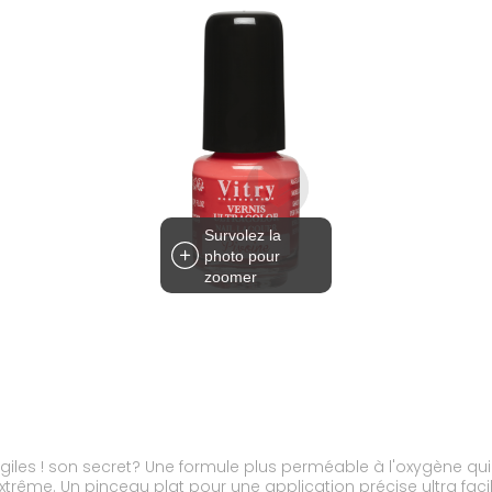
Survolez la
photo pour
zoomer
les ! son secret? Une formule plus perméable à l'oxygène qui la
extrême. Un pinceau plat pour une application précise ultra fac