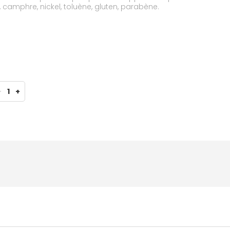
 camphre, nickel, toluène, gluten, parabène.
-
1
+