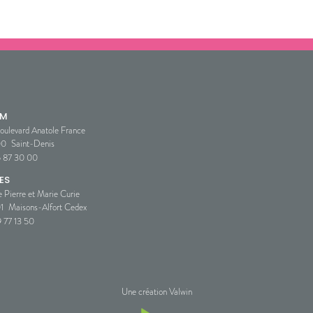
SM
oulevard Anatole France
00
Saint-Denis
5 87 30 00
ES
e Pierre et Marie Curie
1
Maisons-Alfort Cedex
 77 13 50
Une création Valwin