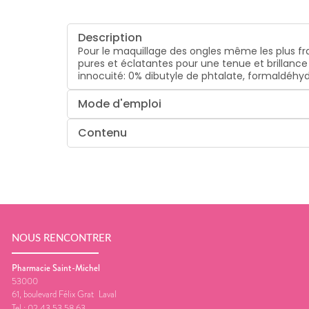
Description
Pour le maquillage des ongles même les plus frag
pures et éclatantes pour une tenue et brillance
innocuité: 0% dibutyle de phtalate, formaldéhyd
Mode d'emploi
Contenu
NOUS RENCONTRER
Pharmacie Saint-Michel
53000
61, boulevard Félix Grat
Laval
Tel :
02 43 53 58 63