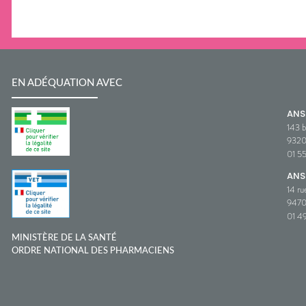
EN ADÉQUATION AVEC
AN
143 b
932
01 5
ANS
14 ru
9470
01 49
MINISTÈRE DE LA SANTÉ
ORDRE NATIONAL DES PHARMACIENS