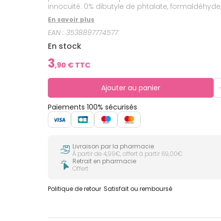
innocuité: 0% dibutyle de phtalate, formaldéhyde,
En savoir plus
EAN :
3538897774577
En stock
3
,
90
€ TTC
Ajouter au panier
Paiements 100% sécurisés
Livraison par la pharmacie
À partir de 4,99€, offert à partir 69,00€
Retrait en pharmacie
Offert
Politique de retour
Satisfait ou remboursé