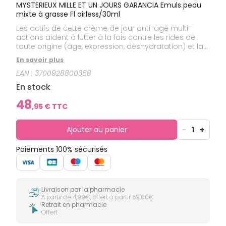
MYSTERIEUX MILLE ET UN JOURS GARANCIA Emuls peau
mixte à grasse Fl airless/30ml
Les actifs de cette crème de jour anti-âge multi-
actions aident à lutter à la fois contre les rides de
toute origine (âge, expression, déshydratation) et la
perte de fermeté, avec un effet liftant immédiat et
En savoir plus
redensifiant !
EAN :
3700928800368
En stock
48
,
95
€ TTC
Ajouter au panier
-
1
+
Paiements 100% sécurisés
Livraison par la pharmacie
À partir de 4,99€, offert à partir 69,00€
Retrait en pharmacie
Offert