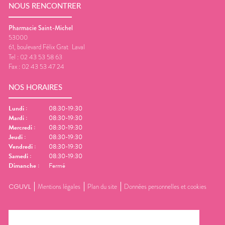
NOUS RENCONTRER
Pharmacie Saint-Michel
53000
61, boulevard Félix Grat
Laval
Tel :
02 43 53 58 63
Fax :
02 43 53 47 24
NOS HORAIRES
Lundi
:
08:30-19:30
Mardi
:
08:30-19:30
Mercredi
:
08:30-19:30
Jeudi
:
08:30-19:30
Vendredi
:
08:30-19:30
Samedi
:
08:30-19:30
Dimanche
:
Fermé
CGUVL
Mentions légales
Plan du site
Données personnelles et cookies