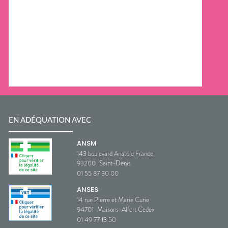
EN ADÉQUATION AVEC
ANSM
143 boulevard Anatole France
93200
Saint-Denis
01 55 87 30 00
ANSES
14 rue Pierre et Marie Curie
94701
Maisons-Alfort Cedex
01 49 77 13 50