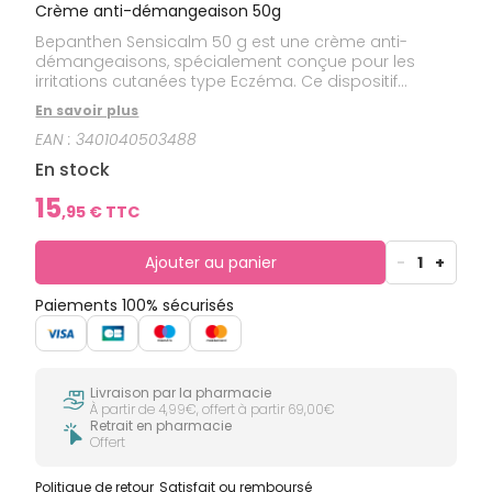
Crème anti-démangeaison 50g
Bepanthen Sensicalm 50 g est une crème anti-
démangeaisons, spécialement conçue pour les
irritations cutanées type Eczéma. Ce dispositif
médical soulage les démangeaisons, les rougeurs et
En savoir plus
régénère la peau en un seul produit en cas
EAN :
3401040503488
d'eczéma ou de réactions allergiques. Ces irritations
de la peau peuvent survenir en cas de sécheresse
En stock
cutanée, dermatite atopique, eczéma, ou réactions
allergiques cutanées.
15
,
95
€ TTC
Ajouter au panier
-
1
+
Paiements 100% sécurisés
Livraison par la pharmacie
À partir de 4,99€, offert à partir 69,00€
Retrait en pharmacie
Offert
Politique de retour
Satisfait ou remboursé