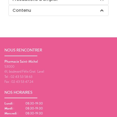
Contenu
NOUS RENCONTRER
Pharmacie Saint-Michel
53000
61, boulevard Félix Grat
Laval
Tel :
02 43 53 58 63
Fax :
02 43 53 47 24
NOS HORAIRES
Lundi
:
08:30-19:30
Mardi
:
08:30-19:30
Mercredi
:
08:30-19:30