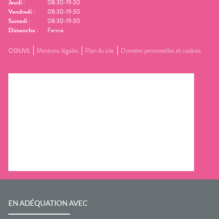
Jeudi
:
08:30-19:30
Vendredi
:
08:30-19:30
Samedi
:
08:30-19:30
Dimanche
:
Fermé
CGUVL
Mentions légales
Plan du site
Données personnelles et cookies
EN ADÉQUATION AVEC