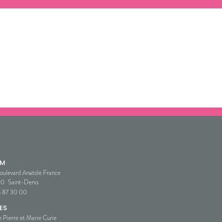
SM
oulevard Anatole France
00
Saint-Denis
5 87 30 00
ES
e Pierre et Marie Curie