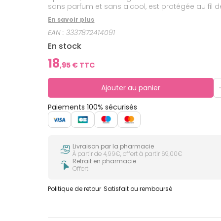
sans parfum et sans alcool, est protégée au fil d
haute tolérance, testée sur peaux allergiques. Convient pour une utilisati
En savoir plus
instantanément.
EAN :
3337872414091
En stock
18
,
95
€ TTC
Ajouter au panier
Paiements 100% sécurisés
Livraison par la pharmacie
À partir de 4,99€, offert à partir 69,00€
Retrait en pharmacie
Offert
Politique de retour
Satisfait ou remboursé