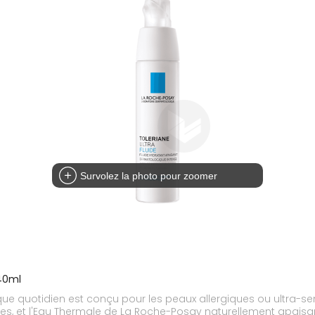
Survolez la photo pour zoomer
 40ml
 quotidien est conçu pour les peaux allergiques ou ultra-sensi
Eau Thermale de La Roche-Posay naturellement apaisante et anti-irritante. Sa f