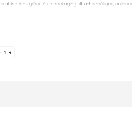
es utilisations grâce à un packaging ultra-hermétique, anti-co
on visage et contour des yeux. Texture crème fluide, fraîche et non grasse. Pénètre
-
1
+