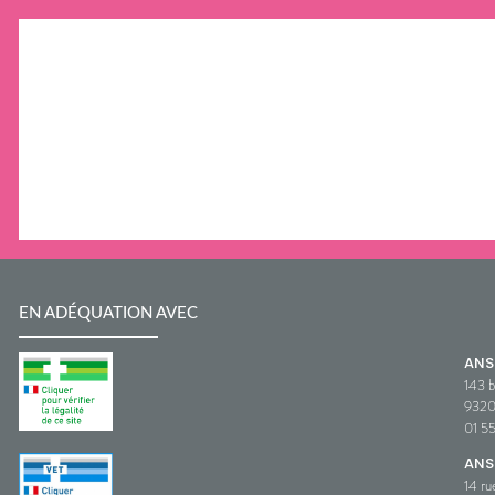
EN ADÉQUATION AVEC
AN
143 b
932
01 5
ANS
14 ru