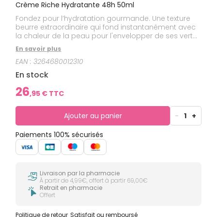
Crème Riche Hydratante 48h 50ml
Fondez pour l’hydratation gourmande. Une texture
beurre extraordinaire qui fond instantanément avec
la chaleur de la peau pour l'envelopper de ses vertus
nutritives. Enrichie en Lait Végétal, Huile d'Amande
En savoir plus
Douce et en Beurres Végétaux (Karité et Moringa),
EAN :
3264680012310
cette crème riche est idéale pour les peaux sèches.
Elle booste l'hydratation pendant 48h et apporte
En stock
nutrition à la peau sans effet gras.
26
,
95
€ TTC
Ajouter au panier
-
1
+
Paiements 100% sécurisés
Livraison par la pharmacie
À partir de 4,99€, offert à partir 69,00€
Retrait en pharmacie
Offert
Politique de retour
Satisfait ou remboursé