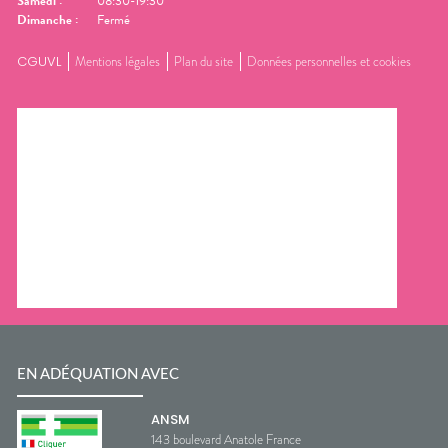
Samedi
:
08:30-19:30
Dimanche
:
Fermé
CGUVL
Mentions légales
Plan du site
Données personnelles et cookies
EN ADÉQUATION AVEC
ANSM
143 boulevard Anatole France