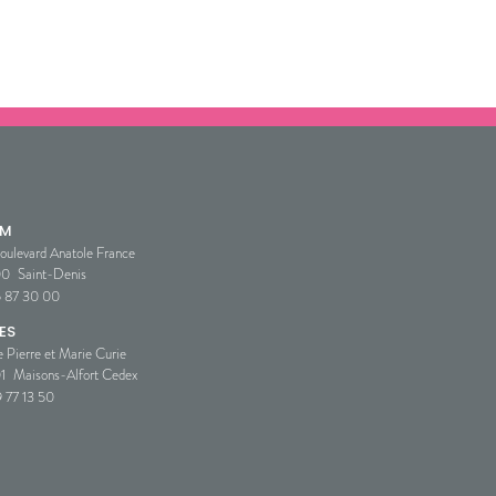
SM
oulevard Anatole France
00
Saint-Denis
5 87 30 00
ES
e Pierre et Marie Curie
1
Maisons-Alfort Cedex
 77 13 50