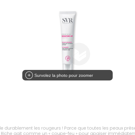
Survolez la photo pour zoomer
rôle durablement les rougeurs ! Parce que toutes les peaux pr
e Riche agit comme un « coupe-feu » pour apaiser immédiateme