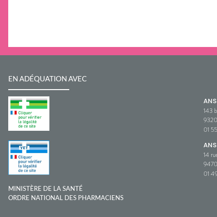
EN ADÉQUATION AVEC
AN
143 b
932
01 5
ANS
14 ru
9470
01 49
MINISTÈRE DE LA SANTÉ
ORDRE NATIONAL DES PHARMACIENS