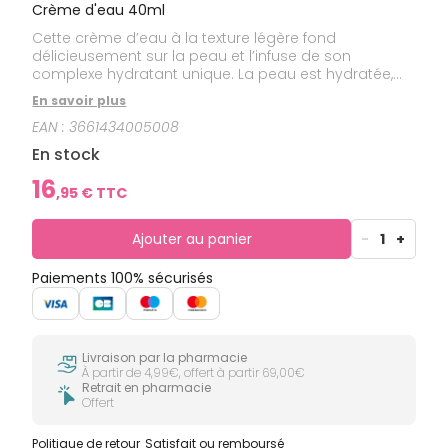
Crème d'eau 40ml
Cette crème d’eau à la texture légère fond
délicieusement sur la peau et l’infuse de son
complexe hydratant unique. La peau est hydratée,
douce et souple. Le teint retrouve son éclat.
En savoir plus
EAN :
3661434005008
En stock
16
,
95
€ TTC
Ajouter au panier
-
1
+
Paiements 100% sécurisés
Livraison par la pharmacie
À partir de 4,99€, offert à partir 69,00€
Retrait en pharmacie
Offert
Politique de retour
Satisfait ou remboursé