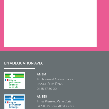
EN ADÉQUATION AVEC
ANSM
143 boulevard Anatole France
93200
Saint-Denis
01 55 87 30 00
ANSES
14 rue Pierre et Marie Curie
94701
Maisons-Alfort Cedex