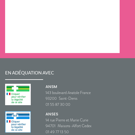
EN ADÉQUATION AVEC
ANSM
143 boulevard Anatole France
93200
Saint-Denis
01 55 87 30 00
ANSES
14 rue Pierre et Marie Curie
94701
Maisons-Alfort Cedex
01 49 77 13 50