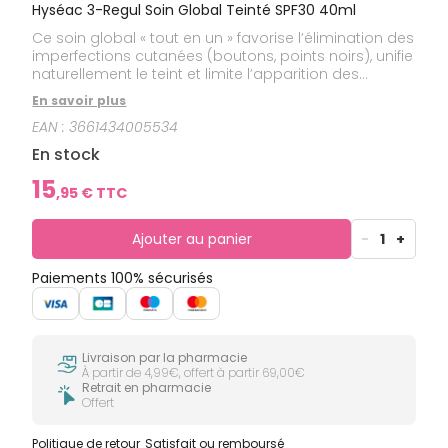
Hyséac 3-Regul Soin Global Teinté SPF30 40ml
Ce soin global « tout en un » favorise l’élimination des
imperfections cutanées (boutons, points noirs), unifie
naturellement le teint et limite l’apparition des
marques liées au soleil.
En savoir plus
EAN :
3661434005534
En stock
15
,
95
€ TTC
Ajouter au panier
-
1
+
Paiements 100% sécurisés
Livraison par la pharmacie
À partir de 4,99€, offert à partir 69,00€
Retrait en pharmacie
Offert
Politique de retour
Satisfait ou remboursé