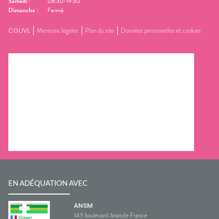
Samedi
:
08:30-19:30
Dimanche
:
Fermé
CGUVL
Mentions légales
Plan du site
Données personnelles et cookies
EN ADÉQUATION AVEC
ANSM
143 boulevard Anatole France