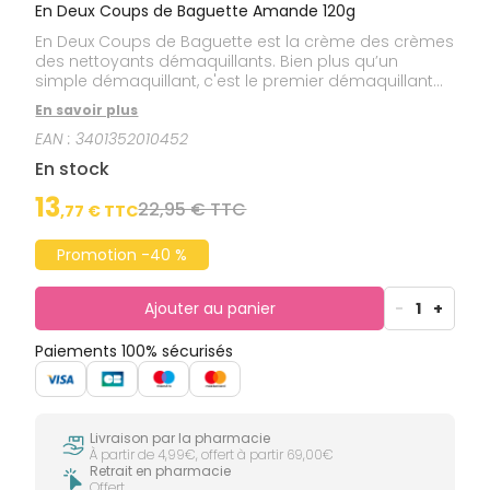
En Deux Coups de Baguette Amande 120g
En Deux Coups de Baguette est la crème des crèmes
des nettoyants démaquillants. Bien plus qu’un
simple démaquillant, c'est le premier démaquillant
soin, visage et yeux, anti-âge et anti-tiraillement. Il
En savoir plus
respecte le film hydrolipidique de votre peau et vous
EAN :
3401352010452
apporte des actifs apaisant et anti-âge qui
stimuleront jour après jour le collagène de votre
En stock
peau et lutteront contre la perte d'élasticité.
13
22,95 € TTC
,
77
€ TTC
Promotion -40 %
Ajouter au panier
-
1
+
Paiements 100% sécurisés
Livraison par la pharmacie
À partir de 4,99€, offert à partir 69,00€
Retrait en pharmacie
Offert