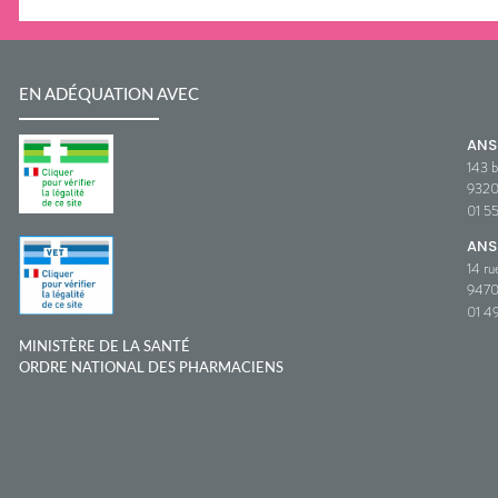
EN ADÉQUATION AVEC
AN
143 b
932
01 5
ANS
14 ru
9470
01 49
MINISTÈRE DE LA SANTÉ
ORDRE NATIONAL DES PHARMACIENS