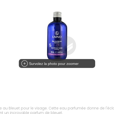
Survolez la photo pour zoomer
 au Bleuet pour le visage. Cette eau parfumée donne de l'éclat 
sant un incroyable parfum de bleuet.