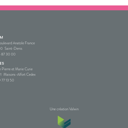
SM
oulevard Anatole France
00
Saint-Denis
5 87 30 00
ES
e Pierre et Marie Curie
1
Maisons-Alfort Cedex
 77 13 50
Une création Valwin