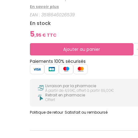
En savoir plus
EAN :
3518646026539
En stock
5
,
95
€ TTC
Ajouter au panier
Paiements 100% sécurisés
Livraison par la pharmacie
À partir de 4,99€, offert à partir 69,00€
Retrait en pharmacie
Offert
Politique de retour
Satisfait ou remboursé