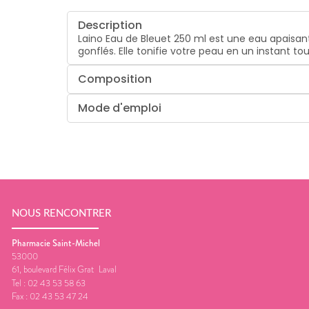
Description
Laino Eau de Bleuet 250 ml est une eau apaisant
gonflés. Elle tonifie votre peau en un instant t
Composition
Mode d'emploi
NOUS RENCONTRER
Pharmacie Saint-Michel
53000
61, boulevard Félix Grat
Laval
Tel :
02 43 53 58 63
Fax :
02 43 53 47 24